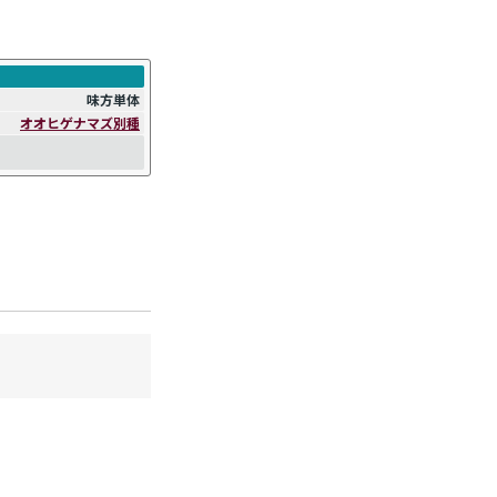
。
味方単体
オオヒゲナマズ別種