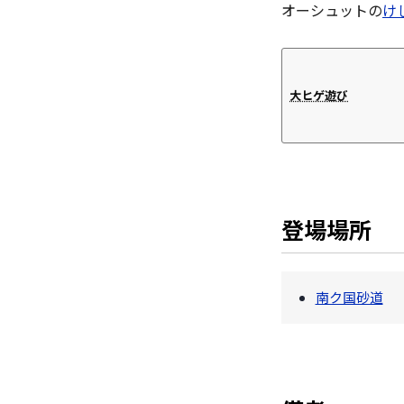
オーシュットの
け
大ヒゲ遊び
登場場所
南ク国砂道