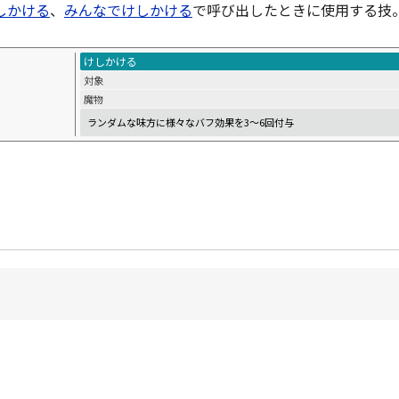
しかける
、
みんなでけしかける
で呼び出したときに使用する技
けしかける
対象
魔物
ランダムな味方に様々なバフ効果を3～6回付与