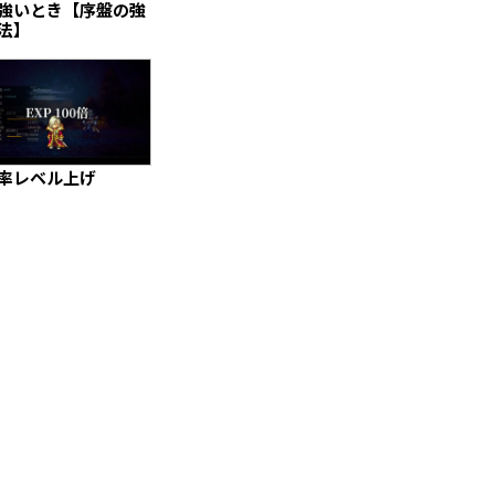
強いとき【序盤の強
法】
率レベル上げ