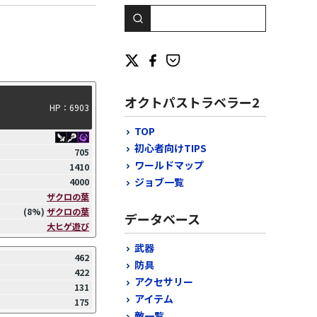
オクトパストラベラー2
HP：6903
TOP
初心者向けTIPS
705
ワールドマップ
1410
ジョブ一覧
4000
ザクロの葉
(8%)
ザクロの葉
データベース
大ヒゲ遊び
武器
462
防具
422
アクセサリー
131
アイテム
175
敵一覧