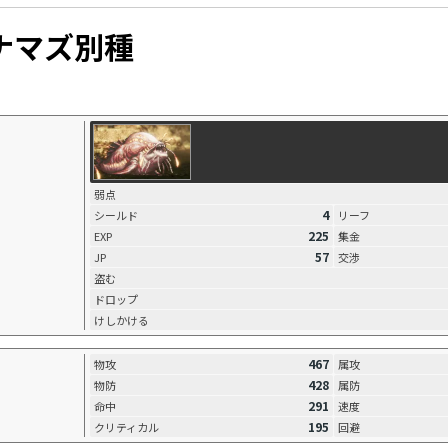
ナマズ別種
弱点
4
シールド
リーフ
225
EXP
集金
57
JP
交渉
盗む
ドロップ
けしかける
467
物攻
属攻
428
物防
属防
291
命中
速度
195
クリティカル
回避