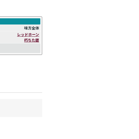
。
味方全体
レッドホーン
朽ちた鎧