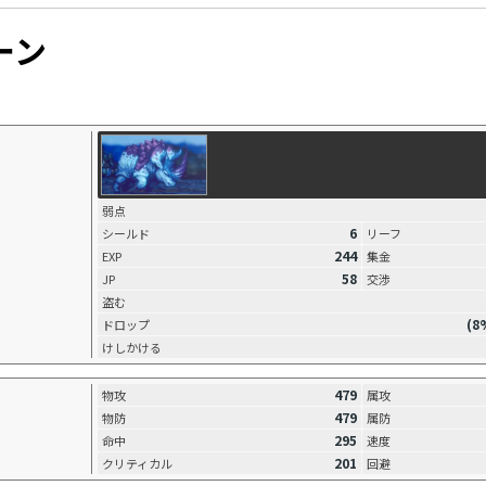
ーン
弱点
6
シールド
リーフ
244
EXP
集金
58
JP
交渉
盗む
(8
ドロップ
けしかける
479
物攻
属攻
479
物防
属防
295
命中
速度
201
クリティカル
回避