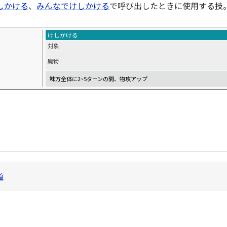
しかける
、
みんなでけしかける
で呼び出したときに使用する技
けしかける
対象
魔物
味方全体に2~5ターンの間、物攻アップ
道