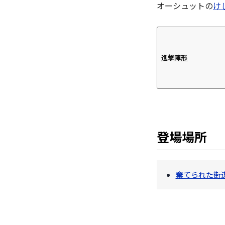
オーシュットの
け
進撃陣形
登場場所
棄てられた街