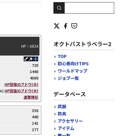
オクトパストラベラー2
HP：6834
TOP
初心者向けTIPS
720
ワールドマップ
1440
ジョブ一覧
4000
HP回復のブドウ(大)
%)
HP回復のブドウ(大)
データベース
進撃陣形
武器
336
防具
440
アクセサリー
141
アイテム
177
敵一覧