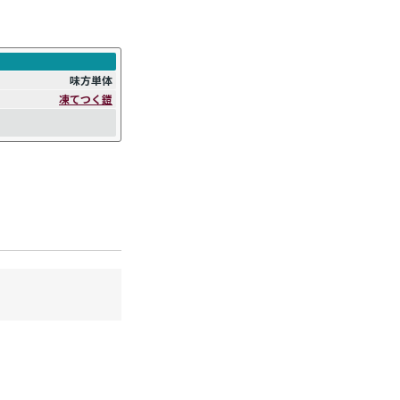
。
味方単体
凍てつく鎧