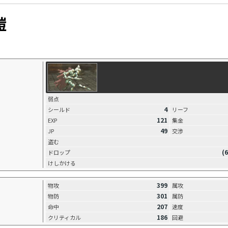
鎧
弱点
4
シールド
リーフ
121
EXP
集金
49
JP
交渉
盗む
(
ドロップ
けしかける
399
物攻
属攻
301
物防
属防
207
命中
速度
186
クリティカル
回避