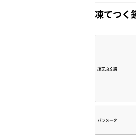
凍てつく
凍てつく鎧
パラメータ