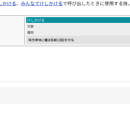
しかける
、
みんなでけしかける
で呼び出したときに使用する技
けしかける
対象
魔物
味方単体に魔法反射(2回)を付与