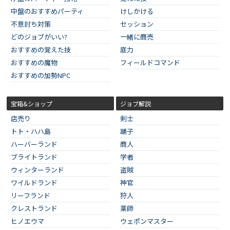
中盤のおすすめパーティ
けしかける
不意討ち対策
セッション
どのジョブがいい?
一緒に商売
おすすめの覚えた技
底力
おすすめの魔物
フィールドコマンド
おすすめの加勢NPC
宝箱&ショップ
ジョブ解説
店売り
剣士
トト・ハハ島
踊子
ハーバーランド
商人
ブライトランド
学者
ウィンターランド
盗賊
ワイルドランド
神官
リーフランド
狩人
クレストランド
薬師
ヒノエウマ
ウェポンマスター