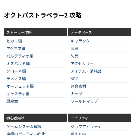
オクトパストラベラー2 攻略
ストーリー攻略
データベース
ヒカリ編
キャラクター
アグネア編
武器
パルテティオ編
防具
オズバルド編
アクセサリー
ソローネ編
アイテム・消耗品
テメノス編
NPC
オーシュット編
調合素材
キャスティ編
ナッツ
最終章
ワールドマップ
初心者向け
アビリティ
ゲームシステム解説
ジョブアビリティ
序盤のパーティー強化
覚えた技