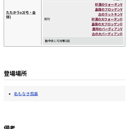
砂漠のウォータンV
島国のフロッゲンV
たたかうx2(弓・全
古のラットキンV
体)
砂漠の大ウォータンII
魔物
島国の大フロッゲンII
異邦のバーディアンV
古の大バーディアンII
敵全体に弓攻撃2回
登場場所
名もなき孤島
備考