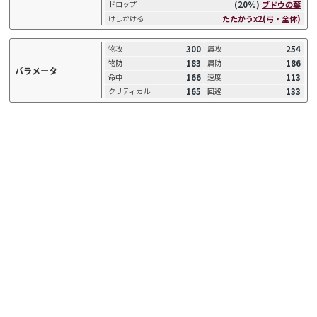
(20%)
ブドウの葉
ドロップ
たたかうx2(弓・全体)
けしかける
300
254
物攻
属攻
183
186
物防
属防
パラメータ
166
113
命中
速度
165
133
クリティカル
回避