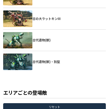
古の大ラットキンIII
古代遺物(獣)
古代遺物(獣)・別型
エリアごとの登場敵
リセット