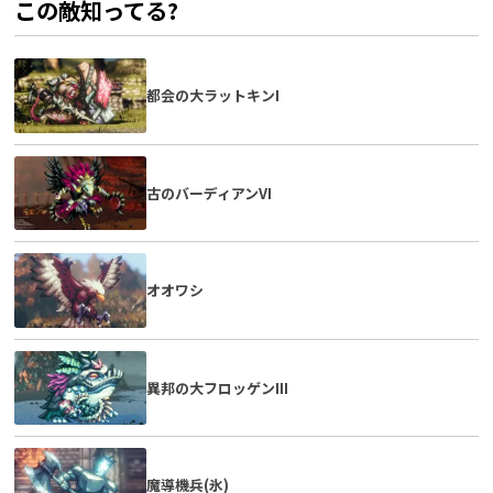
この敵知ってる?
都会の大ラットキンI
古のバーディアンVI
オオワシ
異邦の大フロッゲンIII
魔導機兵(氷)