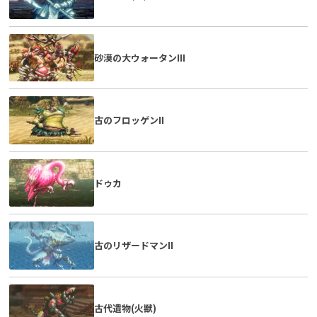
砂漠の大ウォータンIII
古のフロッゲンII
ドゥカ
古のリザードマンII
古代遺物(火獣)