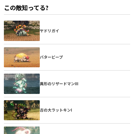
この敵知ってる?
ヤドリガイ
バタービープ
異形のリザードマンIII
古の大ラットキンI