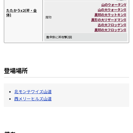
山のウォータンV
山の大ウォータンII
たたかうx2(斧・全
異邦の大ラットキンII
体)
魔物
異形の大リザードマンII
古の大フロッゲンII
異邦の大フロッゲンII
敵全体に斧攻撃2回
登場場所
北モンテワイズ山道
西メリーヒルズ山道