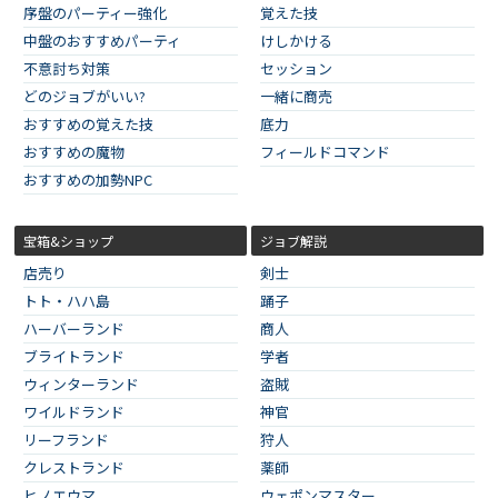
序盤のパーティー強化
覚えた技
中盤のおすすめパーティ
けしかける
不意討ち対策
セッション
どのジョブがいい?
一緒に商売
おすすめの覚えた技
底力
おすすめの魔物
フィールドコマンド
おすすめの加勢NPC
宝箱&ショップ
ジョブ解説
店売り
剣士
トト・ハハ島
踊子
ハーバーランド
商人
ブライトランド
学者
ウィンターランド
盗賊
ワイルドランド
神官
リーフランド
狩人
クレストランド
薬師
ヒノエウマ
ウェポンマスター