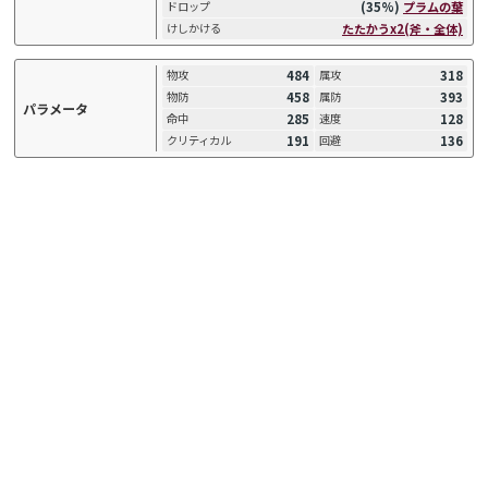
(35%)
プラムの葉
ドロップ
たたかうx2(斧・全体)
けしかける
484
318
物攻
属攻
458
393
物防
属防
パラメータ
285
128
命中
速度
191
136
クリティカル
回避