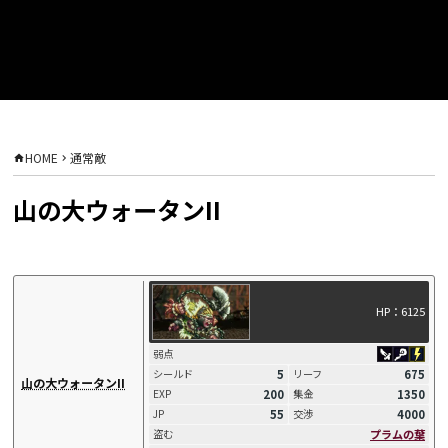
HOME
通常敵
山の大ウォータンII
HP：6125
弱点
5
675
シールド
リーフ
山の大ウォータンII
200
1350
EXP
集金
55
4000
JP
交渉
プラムの葉
盗む