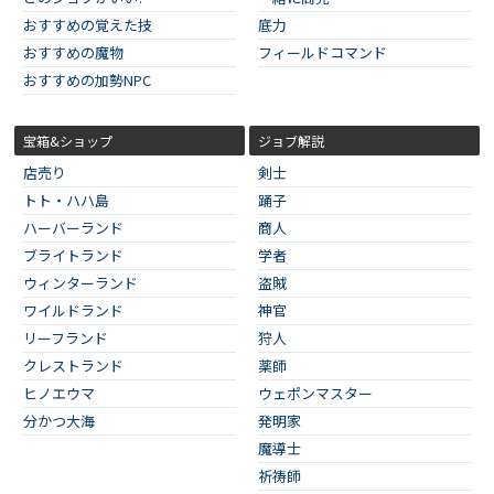
おすすめの覚えた技
底力
おすすめの魔物
フィールドコマンド
おすすめの加勢NPC
宝箱&ショップ
ジョブ解説
店売り
剣士
トト・ハハ島
踊子
ハーバーランド
商人
ブライトランド
学者
ウィンターランド
盗賊
ワイルドランド
神官
リーフランド
狩人
クレストランド
薬師
ヒノエウマ
ウェポンマスター
分かつ大海
発明家
魔導士
祈祷師