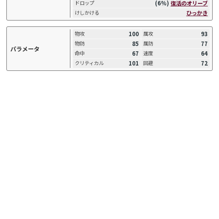
(6%)
復活のオリーブ
ドロップ
ひっかき
けしかける
100
93
物攻
属攻
85
77
物防
属防
パラメータ
67
64
命中
速度
101
72
クリティカル
回避