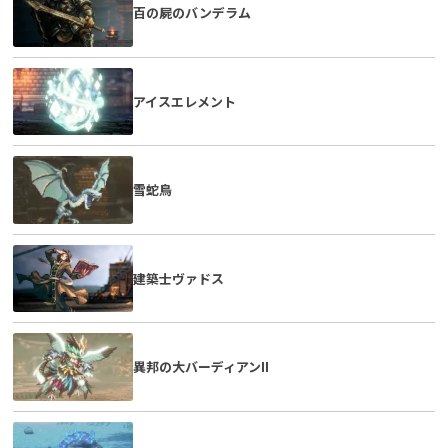
百の屍のバンデラム
アイスエレメント
雪蛇鳥
建築士ヴァドス
異邦の大バーディアンII