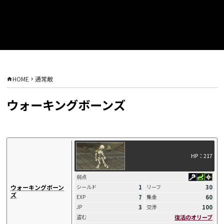
HOME
通常敵
ウォーキングボーンズ
HP：217
弱点
1
30
ウォーキングボーン
シールド
リーフ
ズ
7
60
EXP
集金
3
100
JP
交渉
復活のオリーブ
盗む