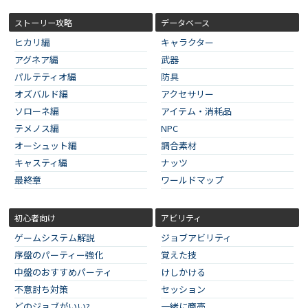
ストーリー攻略
データベース
ヒカリ編
キャラクター
アグネア編
武器
パルテティオ編
防具
オズバルド編
アクセサリー
ソローネ編
アイテム・消耗品
テメノス編
NPC
オーシュット編
調合素材
キャスティ編
ナッツ
最終章
ワールドマップ
初心者向け
アビリティ
ゲームシステム解説
ジョブアビリティ
序盤のパーティー強化
覚えた技
中盤のおすすめパーティ
けしかける
不意討ち対策
セッション
どのジョブがいい?
一緒に商売