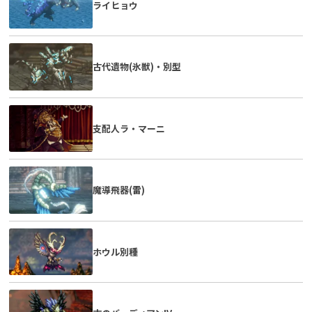
ライヒョウ
古代遺物(氷獣)・別型
支配人ラ・マーニ
魔導飛器(雷)
ホウル別種