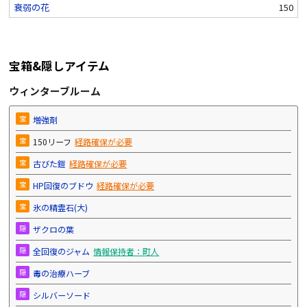
衰弱の花
150
宝箱&隠しアイテム
ウィンターブルーム
宝
増強剤
宝
150リーフ
経路確保が必要
宝
古びた鎧
経路確保が必要
宝
HP回復のブドウ
経路確保が必要
宝
氷の精霊石(大)
隠
ザクロの葉
隠
全回復のジャム
情報保持者：町人
隠
毒の治療ハーブ
隠
シルバーソード