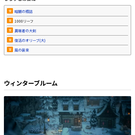
宝
暗闇の瓶詰
宝
1000リーフ
宝
異端者の大剣
宝
復活のオリーブ(大)
宝
風の装束
ウィンターブルーム