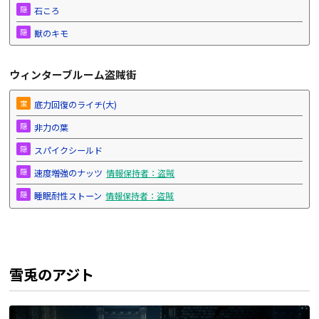
隠
石ころ
隠
獣のキモ
ウィンターブルーム盗賊街
宝
底力回復のライチ(大)
隠
非力の葉
隠
スパイクシールド
隠
速度増強のナッツ
情報保持者：盗賊
隠
睡眠耐性ストーン
情報保持者：盗賊
雪兎のアジト