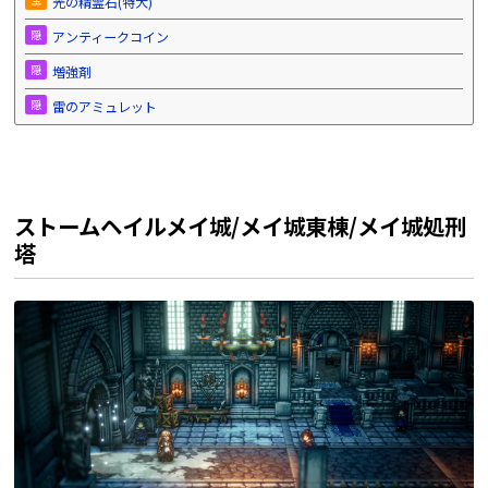
光の精霊石(特大)
隠
アンティークコイン
隠
増強剤
隠
雷のアミュレット
ストームヘイルメイ城/メイ城東棟/メイ城処刑
塔