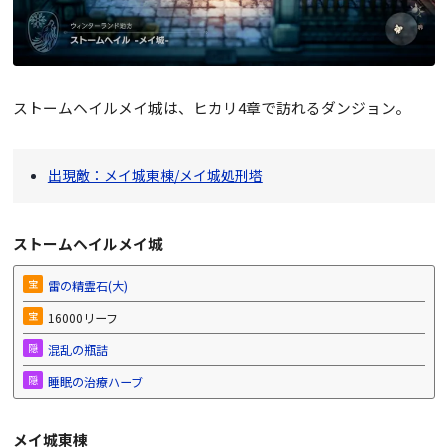
ストームヘイルメイ城は、ヒカリ4章で訪れるダンジョン。
出現敵：メイ城東棟/メイ城処刑塔
ストームヘイルメイ城
宝
雷の精霊石(大)
宝
16000リーフ
隠
混乱の瓶詰
隠
睡眠の治療ハーブ
メイ城東棟