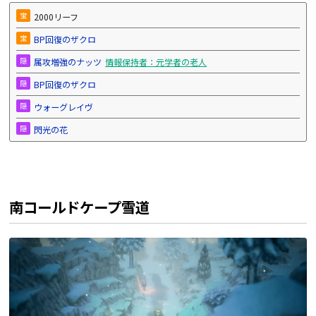
宝
2000リーフ
宝
BP回復のザクロ
隠
属攻増強のナッツ
情報保持者：元学者の老人
隠
BP回復のザクロ
隠
ウォーグレイヴ
隠
閃光の花
南コールドケープ雪道