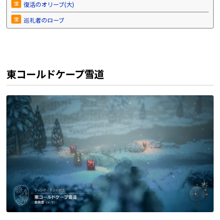
宝
復活のオリーブ(大)
宝
巡礼者のローブ
東コールドケープ雪道