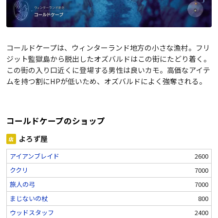
コールドケープは、ウィンターランド地方の小さな漁村。フリ
ジット監獄島から脱出したオズバルドはこの街にたどり着く。
この街の入り口近くに登場する男性は良いカモ。高価なアイテ
ムを持つ割にHPが低いため、オズバルドによく強奪される。
コールドケープのショップ
よろず屋
店
アイアンブレイド
2600
ククリ
7000
旅人の弓
7000
まじないの杖
800
ウッドスタッフ
2400