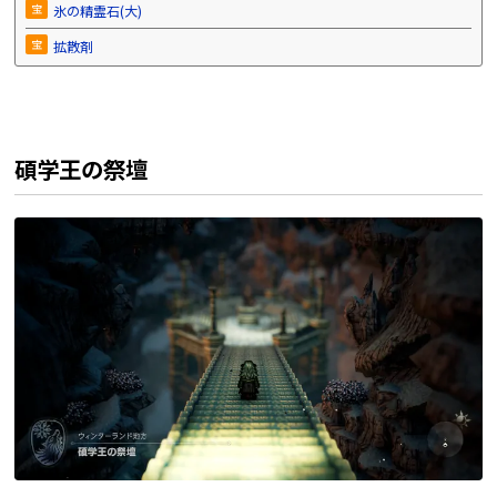
宝
氷の精霊石(大)
宝
拡散剤
碩学王の祭壇