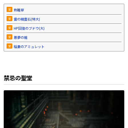
宝
熟睡草
宝
雷の精霊石(特大)
宝
HP回復のブドウ(大)
宝
悪夢の槍
宝
稲妻のアミュレット
禁忌の聖堂