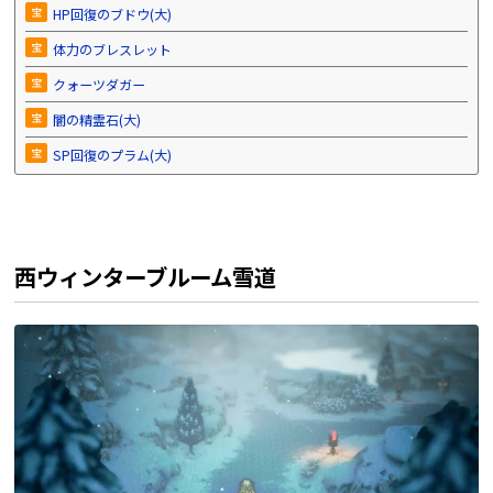
宝
HP回復のブドウ(大)
宝
体力のブレスレット
宝
クォーツダガー
宝
闇の精霊石(大)
宝
SP回復のプラム(大)
西ウィンターブルーム雪道