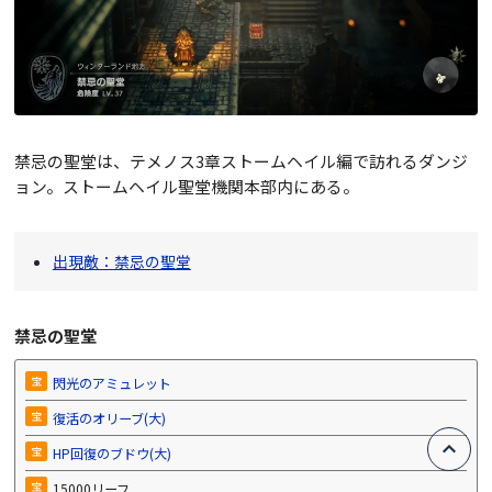
禁忌の聖堂は、テメノス3章ストームヘイル編で訪れるダンジ
ョン。ストームヘイル聖堂機関本部内にある。
出現敵：禁忌の聖堂
禁忌の聖堂
宝
閃光のアミュレット
宝
復活のオリーブ(大)
宝
HP回復のブドウ(大)
宝
15000リーフ