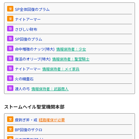
宝
SP全体回復のプラム
宝
ナイトアーマー
隠
さびしい財布
隠
SP回復のプラム
隠
命中増強のナッツ(特大)
情報保持者：少女
隠
復活のオリーブ(特大)
情報保持者：聖堂騎士
隠
ナイトアーマー
情報保持者：メイ家兵
隠
火の精霊石
隠
達人の弓
情報保持者：武器商人
ストームヘイル聖堂機関本部
宝
皮剥ぎ斧・戒
経路確保が必要
宝
BP回復のザクロ
宝