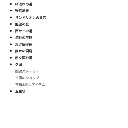
砂流れの道
野営地跡
サンドリオンの巣穴
龍望の丘
西サイ砂道
流砂の牢獄
東ク国砂道
静かの洞窟
南ク国砂道
ク国
関連ストーリー
ク国のショップ
宝箱&隠しアイテム
五重塔