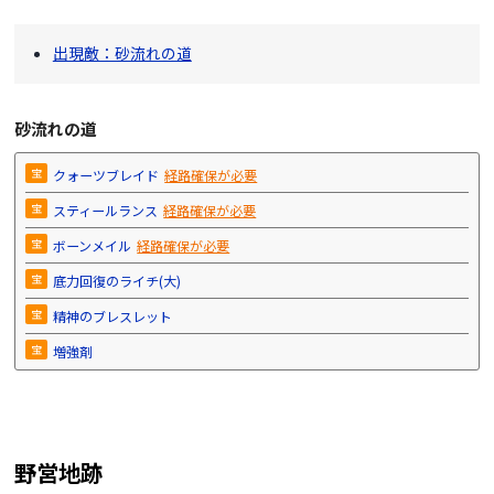
出現敵：砂流れの道
砂流れの道
宝
クォーツブレイド
経路確保が必要
宝
スティールランス
経路確保が必要
宝
ボーンメイル
経路確保が必要
宝
底力回復のライチ(大)
宝
精神のブレスレット
宝
増強剤
野営地跡