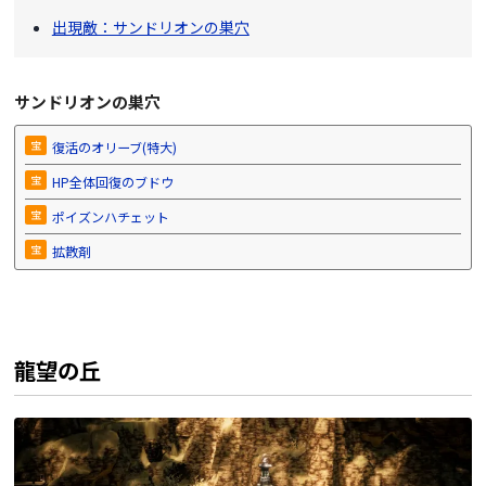
出現敵：サンドリオンの巣穴
サンドリオンの巣穴
宝
復活のオリーブ(特大)
宝
HP全体回復のブドウ
宝
ポイズンハチェット
宝
拡散剤
龍望の丘