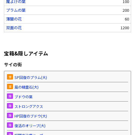
魔よけの葉
100
プラムの葉
200
薄闇の花
60
双面の花
1200
宝箱&隠しアイテム
サイの街
宝
SP回復のプラム(大)
宝
風の精霊石(大)
隠
ブドウの葉
隠
ストロングアクス
隠
HP回復のブドウ(大)
隠
復活のオリーブ(大)
隠