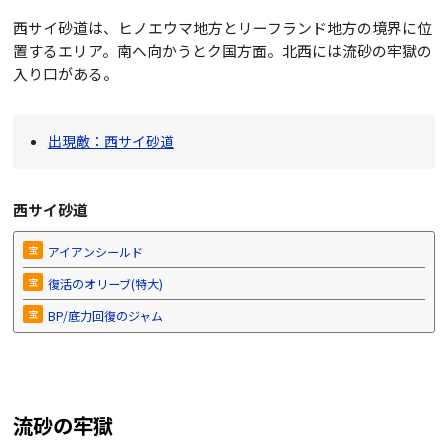
西サイ砂道は、ヒノエウマ地方とリーフランド地方の境界に位
置するエリア。南へ向かうとク国方面。北西には流砂の牢獄の
入り口がある。
出現敵：西サイ砂道
西サイ砂道
宝
アイアンシールド
宝
復活のオリーブ(特大)
宝
BP/底力回復のジャム
流砂の牢獄