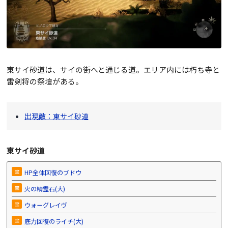
東サイ砂道は、サイの街へと通じる道。エリア内には朽ち寺と
雷剣将の祭壇がある。
出現敵：東サイ砂道
東サイ砂道
宝
HP全体回復のブドウ
宝
火の精霊石(大)
宝
ウォーグレイヴ
宝
底力回復のライチ(大)