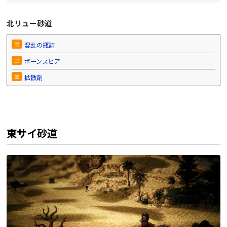
北リュー砂道
宝
混乱の瓶詰
宝
ボーンスピア
宝
拡散剤
東サイ砂道