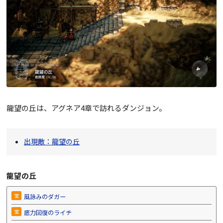
龍望の丘は、アグネア4章で訪れるダンジョン。
出現敵：龍望の丘
龍望の丘
宝
風詠みのダガー
宝
底力回復のライチ