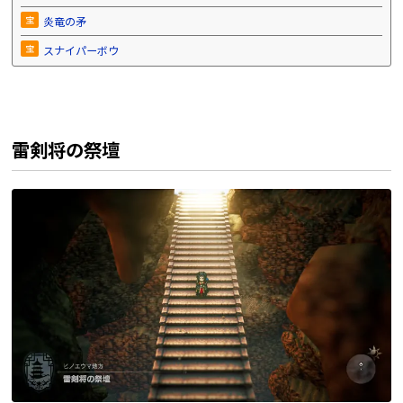
宝
炎竜の矛
宝
スナイパーボウ
雷剣将の祭壇