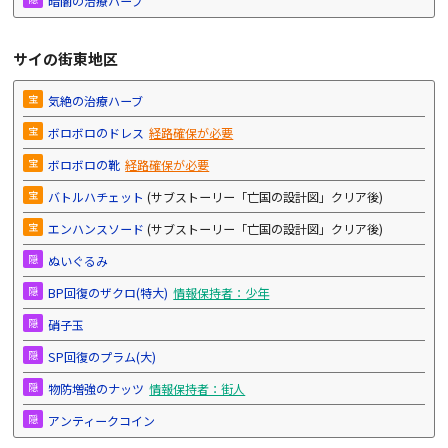
暗闇の治療ハーブ
サイの街東地区
宝
気絶の治療ハーブ
宝
ボロボロのドレス
経路確保が必要
宝
ボロボロの靴
経路確保が必要
宝
バトルハチェット
(サブストーリー「亡国の設計図」クリア後)
宝
エンハンスソード
(サブストーリー「亡国の設計図」クリア後)
隠
ぬいぐるみ
隠
BP回復のザクロ(特大)
情報保持者：少年
隠
硝子玉
隠
SP回復のプラム(大)
隠
物防増強のナッツ
情報保持者：街人
隠
アンティークコイン