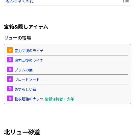
ねんちゃくの花
100
宝箱&隠しアイテム
リューの宿場
宝
底力回復のライチ
隠
底力回復のライチ
隠
プラムの葉
隠
ブロードソード
隠
めずらしい石
隠
物攻増強のナッツ
情報保持者：少年
北リュー砂道