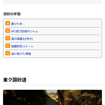
流砂の牢獄
宝
錆びた斧
宝
BP/底力回復のジャム
宝
風の精霊石(特大)
宝
暗闇耐性ストーン
宝
焼け焦げた骨槍
東ク国砂道