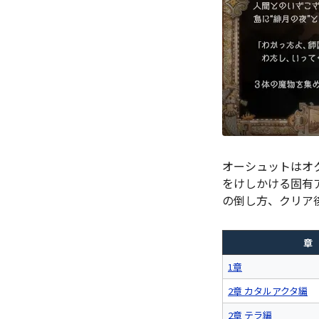
オーシュットはオ
をけしかける固有
の倒し方、クリア
章
1章
2章 カタルアクタ編
2章 テラ編