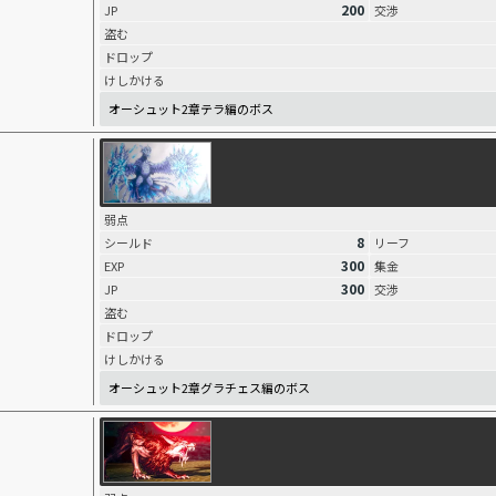
200
JP
交渉
盗む
ドロップ
けしかける
オーシュット2章テラ編のボス
弱点
8
シールド
リーフ
300
EXP
集金
300
JP
交渉
盗む
ドロップ
けしかける
オーシュット2章グラチェス編のボス