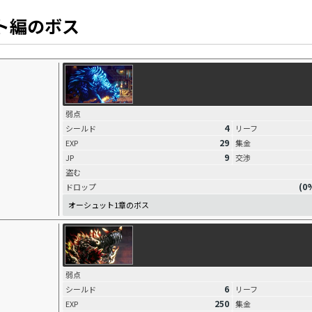
ト編のボス
弱点
4
シールド
リーフ
29
EXP
集金
9
JP
交渉
盗む
(0
ドロップ
オーシュット1章のボス
弱点
6
シールド
リーフ
250
EXP
集金