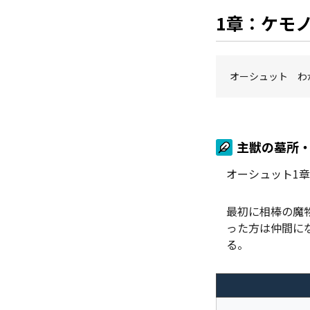
1章：ケモ
オーシュット わ
主獣の墓所
オーシュット1
最初に相棒の魔
った方は仲間に
る。