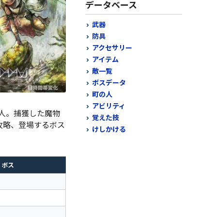
データベース
武器
防具
アクセサリー
アイテム
敵一覧
ボスデータ
町の人
アビリティ
一人。捕獲した魔物
覚えた技
攻略、登場するボス
けしかける
ボス