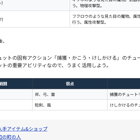
)
う。物理攻撃型。
フクロウのような見た目の魔物。属
)
行う。属性攻撃型。
後、
ュットの固有アクション「捕獲・かこう・けしかける」のチュ
ットの重要アビリティなので、うまく活用しよう。
戦闘
弱点
斧、弓、雷
捕獲のチュート
短剣、風
けしかけるのチ
入手アイテム&ショップ
辺の町の人