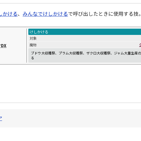
しかける
、
みんなでけしかける
で呼び出したときに使用する技
けしかける
対象
魔物
DX
ブドウ大収穫祭、プラム大収穫祭、ザクロ大収穫祭、ジャム大量生産
る
ア