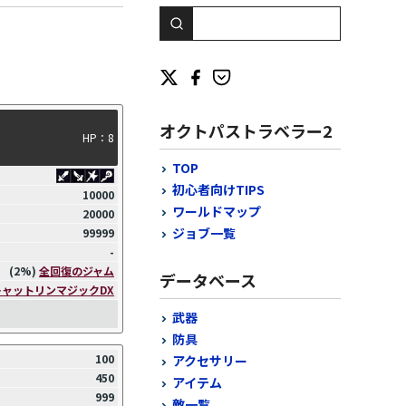
オクトパストラベラー2
HP：8
TOP
初心者向けTIPS
10000
ワールドマップ
20000
ジョブ一覧
99999
-
(2%)
全回復のジャム
データベース
キャットリンマジックDX
武器
防具
100
アクセサリー
450
アイテム
999
敵一覧