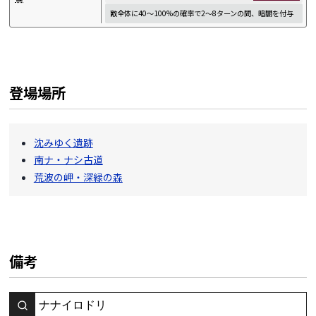
敵全体に40～100%の確率で2～8ターンの間、暗闇を付与
登場場所
沈みゆく遺跡
南ナ・ナシ古道
荒波の岬・深緑の森
備考