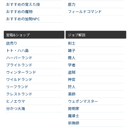
おすすめの覚えた技
底力
おすすめの魔物
フィールドコマンド
おすすめの加勢NPC
宝箱&ショップ
ジョブ解説
店売り
剣士
トト・ハハ島
踊子
ハーバーランド
商人
ブライトランド
学者
ウィンターランド
盗賊
ワイルドランド
神官
リーフランド
狩人
クレストランド
薬師
ヒノエウマ
ウェポンマスター
分かつ大海
発明家
魔導士
祈祷師