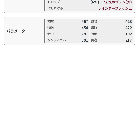
(6%)
SP回復のプラム(大)
ドロップ
レインボーフラッシュ
けしかける
467
423
物攻
属攻
456
422
物防
属防
パラメータ
291
192
命中
速度
191
217
クリティカル
回避