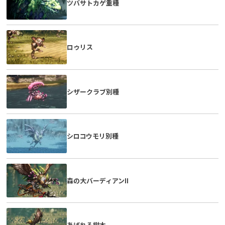
ツバサトカゲ重種
ロゥリス
シザークラブ別種
シロコウモリ別種
森の大バーディアンII
あばれる樹木