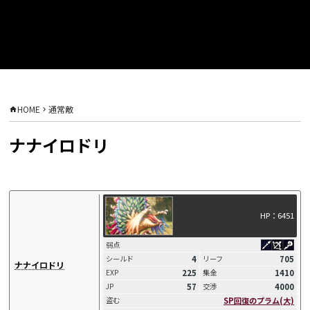
HOME
通常敵
ナナイロドリ
HP：6451
弱点
4
705
シールド
リーフ
ナナイロドリ
225
1410
EXP
集金
57
4000
JP
交渉
SP回復のプラム(大)
盗む