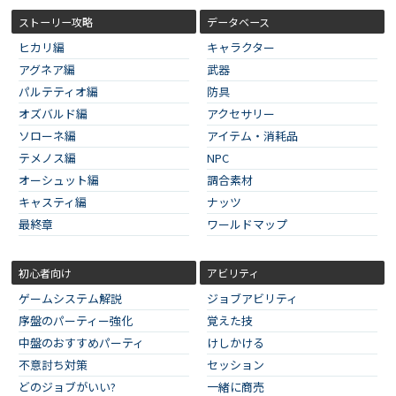
ストーリー攻略
データベース
ヒカリ編
キャラクター
アグネア編
武器
パルテティオ編
防具
オズバルド編
アクセサリー
ソローネ編
アイテム・消耗品
テメノス編
NPC
オーシュット編
調合素材
キャスティ編
ナッツ
最終章
ワールドマップ
初心者向け
アビリティ
ゲームシステム解説
ジョブアビリティ
序盤のパーティー強化
覚えた技
中盤のおすすめパーティ
けしかける
不意討ち対策
セッション
どのジョブがいい?
一緒に商売