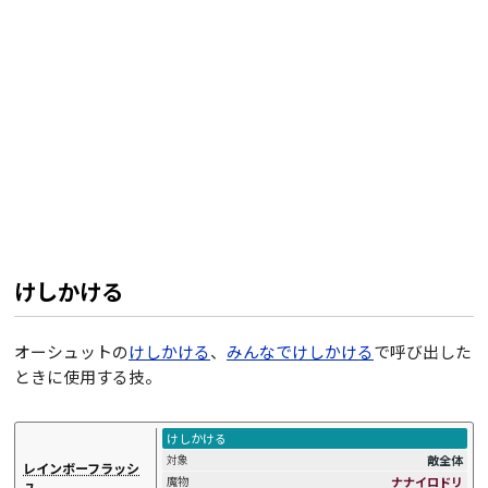
けしかける
オーシュットの
けしかける
、
みんなでけしかける
で呼び出した
ときに使用する技。
けしかける
敵全体
対象
レインボーフラッシ
ナナイロドリ
魔物
ュ