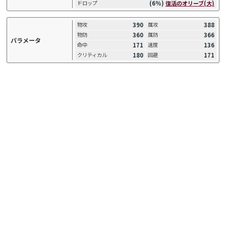
(6%)
復活のオリーブ(大)
ドロップ
390
388
物攻
属攻
360
366
物防
属防
パラメータ
171
136
命中
速度
180
171
クリティカル
回避