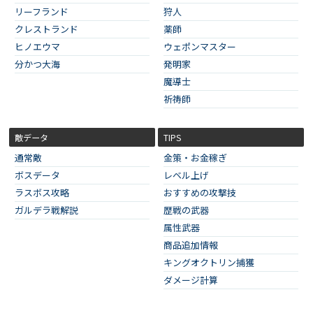
リーフランド
狩人
クレストランド
薬師
ヒノエウマ
ウェポンマスター
分かつ大海
発明家
魔導士
祈祷師
敵データ
TIPS
通常敵
金策・お金稼ぎ
ボスデータ
レベル上げ
ラスボス攻略
おすすめの攻撃技
ガルデラ戦解説
歴戦の武器
属性武器
商品追加情報
キングオクトリン捕獲
ダメージ計算