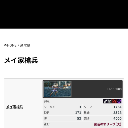
HOME
通常敵
メイ家槍兵
HP：5800
弱点
メイ家槍兵
3
1764
シールド
リーフ
171
3528
EXP
集金
53
4000
JP
交渉
復活のオリーブ(大)
盗む