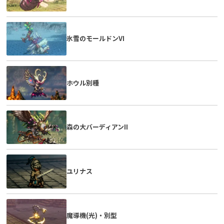
氷雪のモールドンVI
ホウル別種
森の大バーディアンII
ユリナス
魔導機(光)・別型