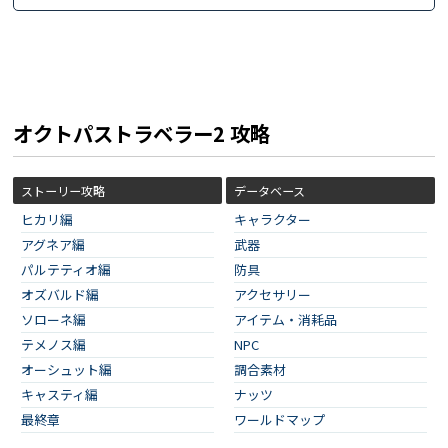
オクトパストラベラー2 攻略
ストーリー攻略
データベース
ヒカリ編
キャラクター
アグネア編
武器
パルテティオ編
防具
オズバルド編
アクセサリー
ソローネ編
アイテム・消耗品
テメノス編
NPC
オーシュット編
調合素材
キャスティ編
ナッツ
最終章
ワールドマップ