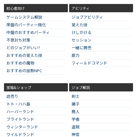
初心者向け
アビリティ
ゲームシステム解説
ジョブアビリティ
序盤のパーティー強化
覚えた技
中盤のおすすめパーティ
けしかける
不意討ち対策
セッション
どのジョブがいい?
一緒に商売
おすすめの覚えた技
底力
おすすめの魔物
フィールドコマンド
おすすめの加勢NPC
宝箱&ショップ
ジョブ解説
店売り
剣士
トト・ハハ島
踊子
ハーバーランド
商人
ブライトランド
学者
ウィンターランド
盗賊
ワイルドランド
神官