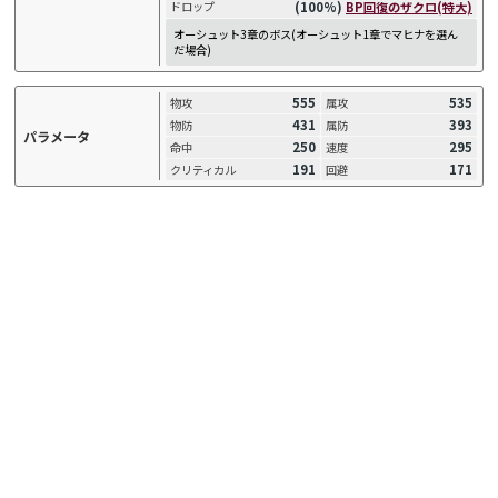
(100%)
BP回復のザクロ(特大)
ドロップ
オーシュット3章のボス(オーシュット1章でマヒナを選ん
だ場合)
555
535
物攻
属攻
431
393
物防
属防
パラメータ
250
295
命中
速度
191
171
クリティカル
回避