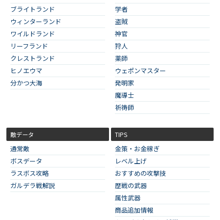
ブライトランド
学者
ウィンターランド
盗賊
ワイルドランド
神官
リーフランド
狩人
クレストランド
薬師
ヒノエウマ
ウェポンマスター
分かつ大海
発明家
魔導士
祈祷師
敵データ
TIPS
通常敵
金策・お金稼ぎ
ボスデータ
レベル上げ
ラスボス攻略
おすすめの攻撃技
ガルデラ戦解説
歴戦の武器
属性武器
商品追加情報