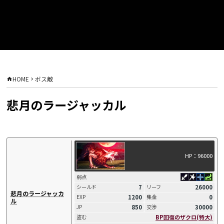
HOME
ボス敵
悲月のラージャッカル
HP：96000
弱点
7
26000
シールド
リーフ
悲月のラージャッカ
1200
0
EXP
集金
ル
850
30000
JP
交渉
BP回復のザクロ(特大)
盗む