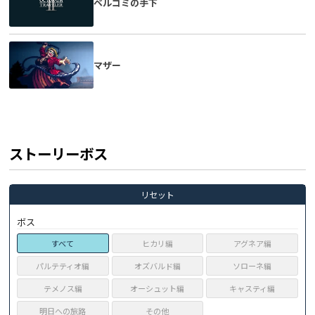
ベルゴミの手下
マザー
ストーリーボス
リセット
ボス
すべて
ヒカリ編
アグネア編
パルテティオ編
オズバルド編
ソローネ編
テメノス編
オーシュット編
キャスティ編
明日への旅路
その他