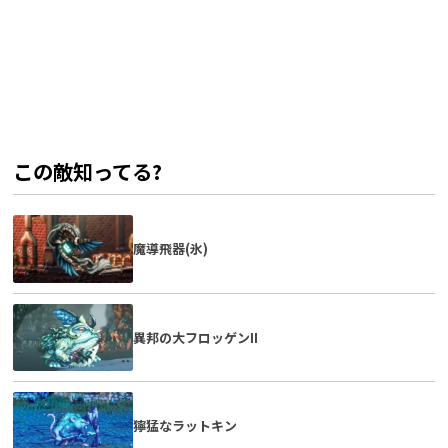
この敵知ってる?
魔導飛器(氷)
異邦の大フロッゲンII
獰猛なラットキン