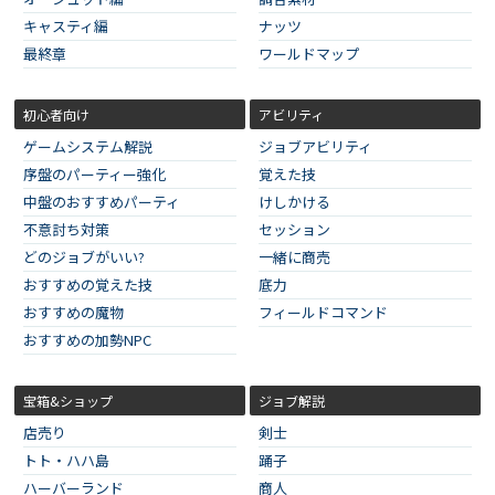
キャスティ編
ナッツ
最終章
ワールドマップ
初心者向け
アビリティ
ゲームシステム解説
ジョブアビリティ
序盤のパーティー強化
覚えた技
中盤のおすすめパーティ
けしかける
不意討ち対策
セッション
どのジョブがいい?
一緒に商売
おすすめの覚えた技
底力
おすすめの魔物
フィールドコマンド
おすすめの加勢NPC
宝箱&ショップ
ジョブ解説
店売り
剣士
トト・ハハ島
踊子
ハーバーランド
商人