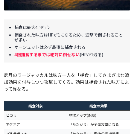
捕食は最大4回行う
捕食された味方はHPが1になるため、追撃で倒されること
が多い
オーシュットは必ず最後に捕食される
4回捕食するまでは絶対に倒せない
(HPが1残る)
悲月のラージャッカルは味方一人を「捕食」してさまざまな追
加効果を付与しつつ攻撃してくる。効果は捕食された味方によ
って異なる。
捕食対象
捕食の効果
ヒカリ
物攻アップ(永続)
アグネア
「たたかう」が全体攻撃になる
パルテティオ
「たたかう」に恐怖の追加効果