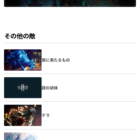
その他の敵
夜に来たるもの
謎の幼体
テラ