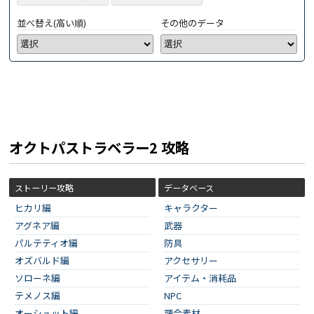
並べ替え(高い順)
その他のデータ
オクトパストラベラー2 攻略
ストーリー攻略
データベース
ヒカリ編
キャラクター
アグネア編
武器
パルテティオ編
防具
オズバルド編
アクセサリー
ソローネ編
アイテム・消耗品
テメノス編
NPC
オーシュット編
調合素材