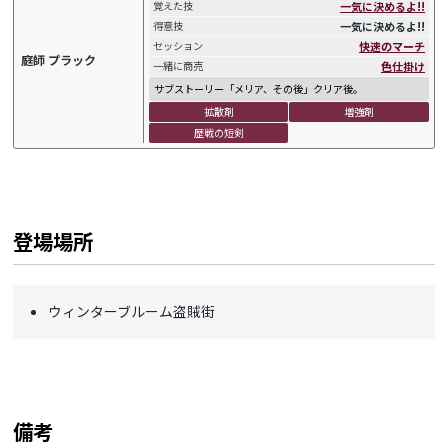
一気に決めるよ!!
覚えた技
一気に決めるよ!!
得意技
快速のマーチ
セッション
庭師 プラック
色仕掛け
一緒に商売
サブストーリー「メリア、その後」クリア後。
拡散剤
増強剤
歴戦の短剣
登場場所
ウィンターブルーム盗賊街
備考