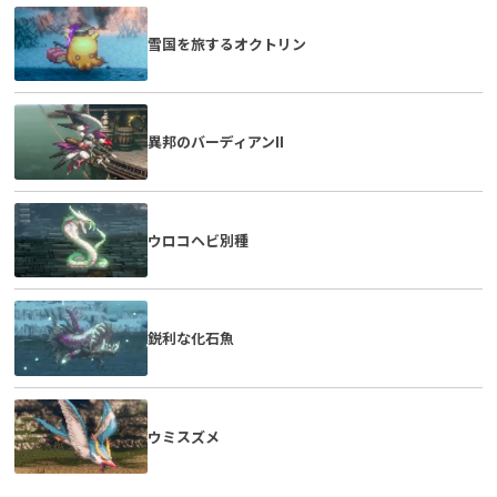
雪国を旅するオクトリン
異邦のバーディアンII
ウロコヘビ別種
鋭利な化石魚
ウミスズメ