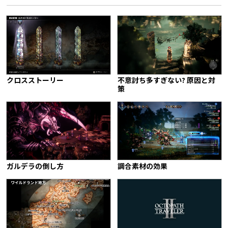
クロスストーリー
不意討ち多すぎない? 原因と対
策
ガルデラの倒し方
調合素材の効果