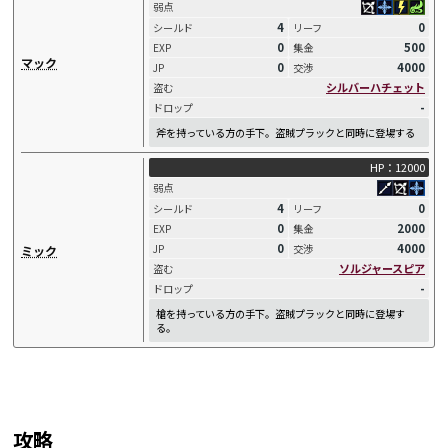
弱点
4
0
シールド
リーフ
0
500
EXP
集金
マック
0
4000
JP
交渉
シルバーハチェット
盗む
-
ドロップ
斧を持っている方の手下。盗賊プラックと同時に登場する
HP：12000
弱点
4
0
シールド
リーフ
0
2000
EXP
集金
0
4000
JP
交渉
ミック
ソルジャースピア
盗む
-
ドロップ
槍を持っている方の手下。盗賊プラックと同時に登場す
る。
攻略