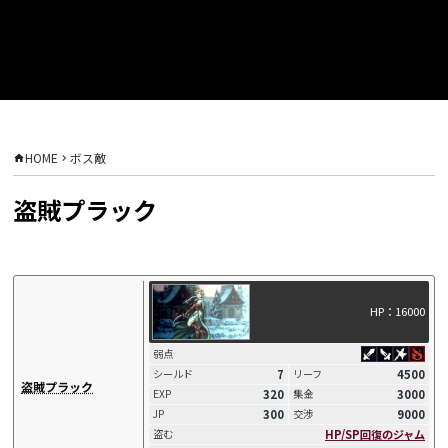
HOME
ボス敵
盗賊プラック
HP：16000
弱点
7
4500
シールド
リーフ
盗賊プラック
320
3000
EXP
集金
300
9000
JP
交渉
HP/SP回復のジャム
盗む