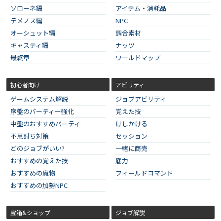
ソローネ編
アイテム・消耗品
テメノス編
NPC
オーシュット編
調合素材
キャスティ編
ナッツ
最終章
ワールドマップ
初心者向け
アビリティ
ゲームシステム解説
ジョブアビリティ
序盤のパーティー強化
覚えた技
中盤のおすすめパーティ
けしかける
不意討ち対策
セッション
どのジョブがいい?
一緒に商売
おすすめの覚えた技
底力
おすすめの魔物
フィールドコマンド
おすすめの加勢NPC
宝箱&ショップ
ジョブ解説