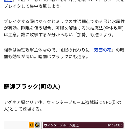
ブレイクして集中攻撃しよう。
ブレイクする際はマックとミックの共通弱点である弓と氷属性
が有効。睡眠を使う場合、睡眠を解除する氷結魔法(全体攻撃)
は注意。誰に攻撃するか分からない「加勢」も控えよう。
相手は物理攻撃主体なので、睡眠の代わりに「
双面の花
」の暗
闇も効果が高い。暗闇はプラックにも通る。
庭師プラック(町の人)
アグネア編クリア後、ウィンターブルーム盗賊街にNPC(町の
人)として登場する。
ウィンターブルーム周辺
HP：24320