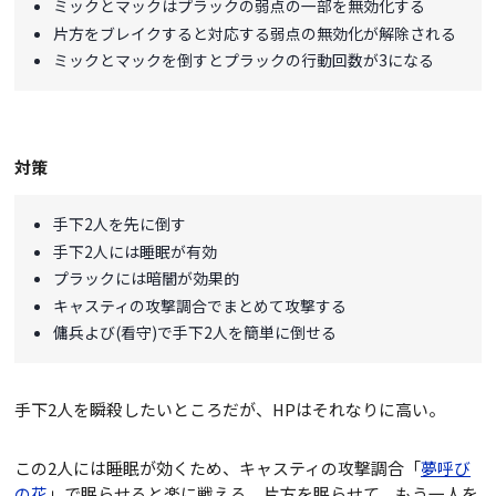
ミックとマックはプラックの弱点の一部を無効化する
片方をブレイクすると対応する弱点の無効化が解除される
ミックとマックを倒すとプラックの行動回数が3になる
対策
手下2人を先に倒す
手下2人には睡眠が有効
プラックには暗闇が効果的
キャスティの攻撃調合でまとめて攻撃する
傭兵よび(看守)で手下2人を簡単に倒せる
手下2人を瞬殺したいところだが、HPはそれなりに高い。
この2人には睡眠が効くため、キャスティの攻撃調合「
夢呼び
の花
」で眠らせると楽に戦える。片方を眠らせて、もう一人を