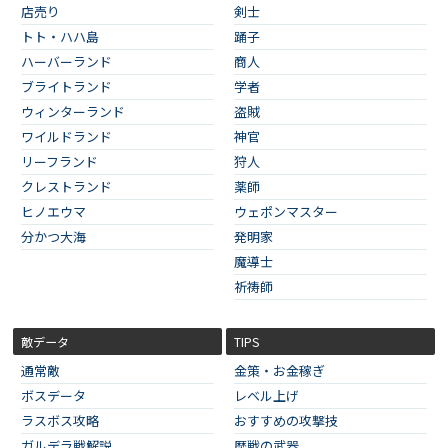
店売り
剣士
トト・ハハ島
踊子
ハーバーランド
商人
ブライトランド
学者
ウィンターランド
盗賊
ワイルドランド
神官
リーフランド
狩人
クレストランド
薬師
ヒノエウマ
ウェポンマスター
分かつ大海
発明家
魔導士
祈祷師
敵データ
TIPS
通常敵
金策・お金稼ぎ
ボスデータ
レベル上げ
ラスボス攻略
おすすめの攻撃技
ガルデラ戦解説
歴戦の武器