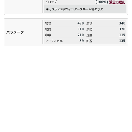
(100%)
浮雲の短剣
ドロップ
キャスティ2章ウィンターブルーム編のボス
430
340
物攻
属攻
310
320
物防
属防
パラメータ
210
115
命中
速度
59
135
クリティカル
回避