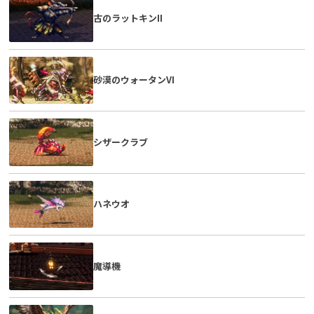
古のラットキンII
砂漠のウォータンVI
シザークラブ
ハネウオ
魔導機