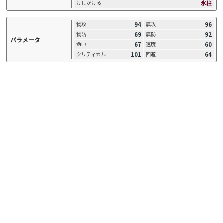
氷柱
けしかける
94
96
物攻
属攻
69
92
物防
属防
パラメータ
67
60
命中
速度
101
64
クリティカル
回避