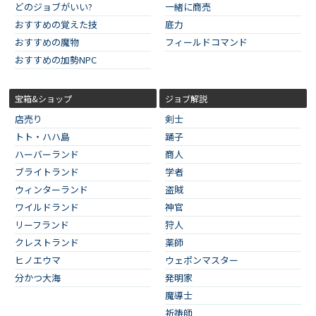
どのジョブがいい?
一緒に商売
おすすめの覚えた技
底力
おすすめの魔物
フィールドコマンド
おすすめの加勢NPC
宝箱&ショップ
ジョブ解説
店売り
剣士
トト・ハハ島
踊子
ハーバーランド
商人
ブライトランド
学者
ウィンターランド
盗賊
ワイルドランド
神官
リーフランド
狩人
クレストランド
薬師
ヒノエウマ
ウェポンマスター
分かつ大海
発明家
魔導士
祈祷師