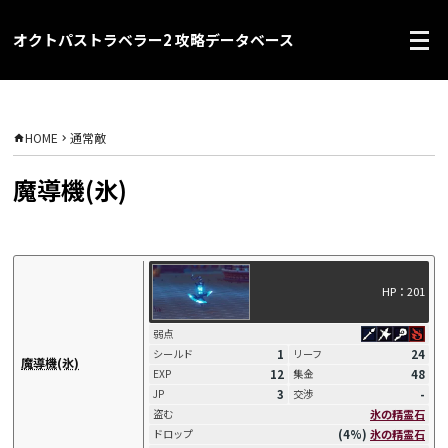
オクトパストラベラー2 攻略データベース
HOME
通常敵
魔導機(氷)
HP：201
弱点
1
24
シールド
リーフ
魔導機(氷)
12
48
EXP
集金
3
-
JP
交渉
氷の精霊石
盗む
(4%)
氷の精霊石
ドロップ