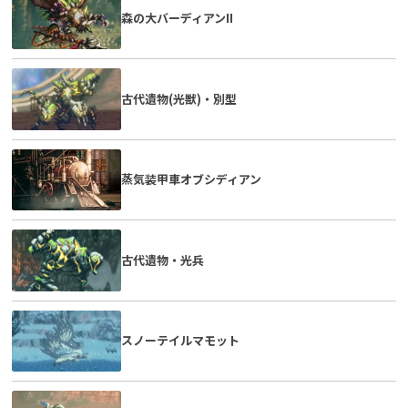
森の大バーディアンII
古代遺物(光獣)・別型
蒸気装甲車オブシディアン
古代遺物・光兵
スノーテイルマモット