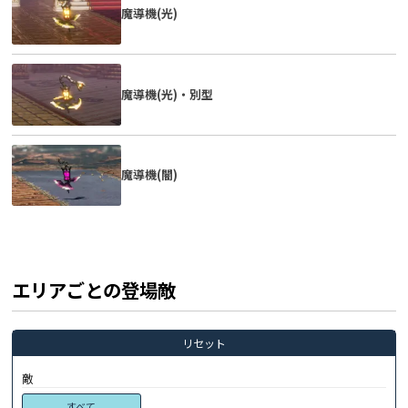
魔導機(光)
魔導機(光)・別型
魔導機(闇)
エリアごとの登場敵
リセット
敵
すべて