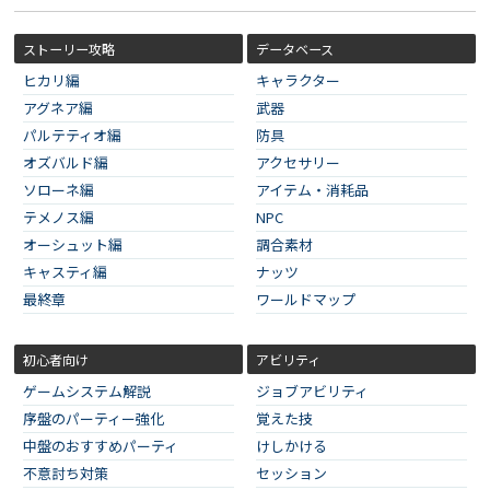
ストーリー攻略
データベース
ヒカリ編
キャラクター
アグネア編
武器
パルテティオ編
防具
オズバルド編
アクセサリー
ソローネ編
アイテム・消耗品
テメノス編
NPC
オーシュット編
調合素材
キャスティ編
ナッツ
最終章
ワールドマップ
初心者向け
アビリティ
ゲームシステム解説
ジョブアビリティ
序盤のパーティー強化
覚えた技
中盤のおすすめパーティ
けしかける
不意討ち対策
セッション