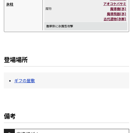
アオコケバサミ
氷柱
魔導機(氷)
魔物
魔導飛器(氷)
古代遺物(氷獣)
敵単体に氷属性攻撃
登場場所
ギフの屋敷
備考