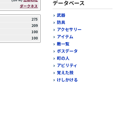
データベース
ダークネス
武器
275
防具
209
アクセサリー
100
アイテム
100
敵一覧
ボスデータ
町の人
アビリティ
覚えた技
けしかける