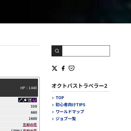
オクトパストラベラー2
HP：1440
TOP
初心者向けTIPS
330
ワールドマップ
660
ジョブ一覧
1600
忘却の花
(20%)
忘却の花