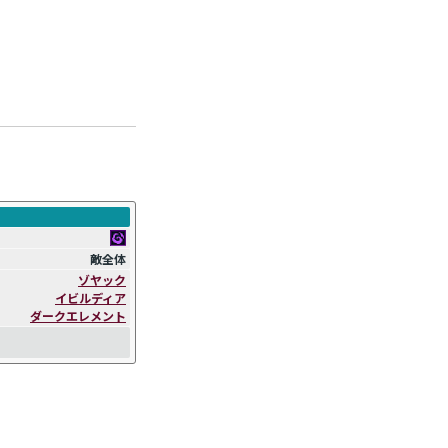
。
敵全体
ゾヤック
イビルディア
ダークエレメント