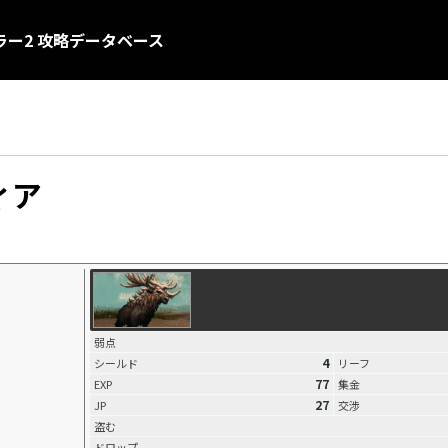
ー2 攻略データベース
ィア
弱点
4
シールド
リーフ
77
EXP
集金
27
JP
交渉
盗む
ドロップ