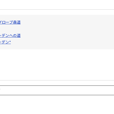
グローブ森道
ーデンへの道
ーデン*