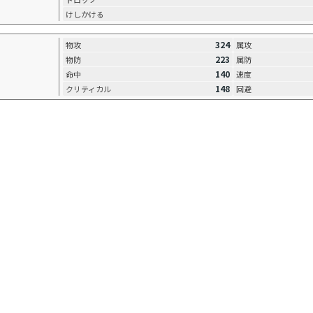
けしかける
324
物攻
属攻
223
物防
属防
140
命中
速度
148
クリティカル
回避