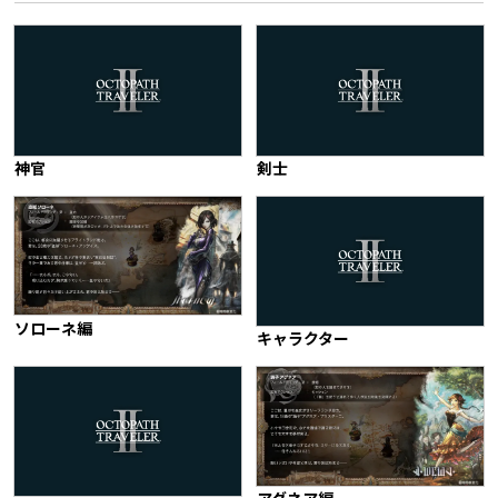
神官
剣士
ソローネ編
キャラクター
アグネア編