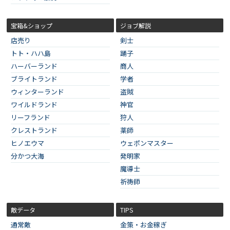
宝箱&ショップ
ジョブ解説
店売り
剣士
トト・ハハ島
踊子
ハーバーランド
商人
ブライトランド
学者
ウィンターランド
盗賊
ワイルドランド
神官
リーフランド
狩人
クレストランド
薬師
ヒノエウマ
ウェポンマスター
分かつ大海
発明家
魔導士
祈祷師
敵データ
TIPS
通常敵
金策・お金稼ぎ