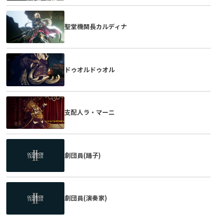
聖堂機関長カルディナ
ドゥオルドゥオル
支配人ラ・マーニ
劇団員(踊子)
劇団員(演奏家)