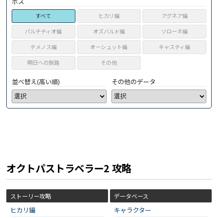
ボス
すべて
ヒカリ編
アグネア編
パルテティオ編
オズバルド編
ソローネ編
テメノス編
オーシュット編
キャスティ編
明日への旅路
その他
並べ替え(高い順)
その他のデータ
オクトパストラベラー2 攻略
ストーリー攻略
データベース
ヒカリ編
キャラクター