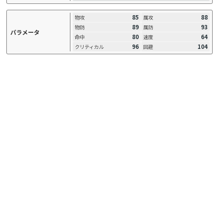
85
88
物攻
属攻
89
93
物防
属防
パラメータ
80
64
命中
速度
96
104
クリティカル
回避