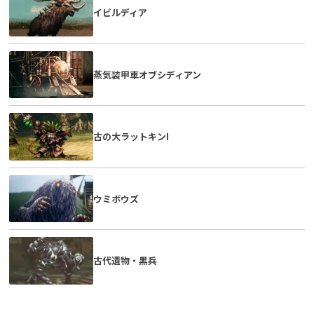
イビルディア
蒸気装甲車オブシディアン
古の大ラットキンI
ウミボウズ
古代遺物・黒兵