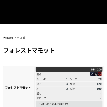
HOME
ボス敵
フォレストマモット
HP：200
弱点
1
78
シールド
リーフ
3
120
EXP
集金
フォレストマモット
2
100
JP
交渉
-
盗む
-
ドロップ
ドゥオルドゥオルが呼び出す