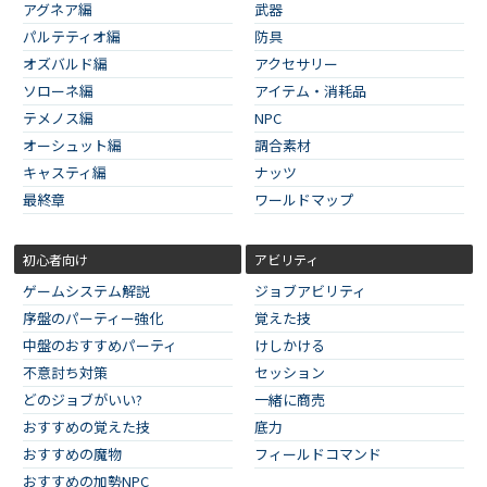
アグネア編
武器
パルテティオ編
防具
オズバルド編
アクセサリー
ソローネ編
アイテム・消耗品
テメノス編
NPC
オーシュット編
調合素材
キャスティ編
ナッツ
最終章
ワールドマップ
初心者向け
アビリティ
ゲームシステム解説
ジョブアビリティ
序盤のパーティー強化
覚えた技
中盤のおすすめパーティ
けしかける
不意討ち対策
セッション
どのジョブがいい?
一緒に商売
おすすめの覚えた技
底力
おすすめの魔物
フィールドコマンド
おすすめの加勢NPC